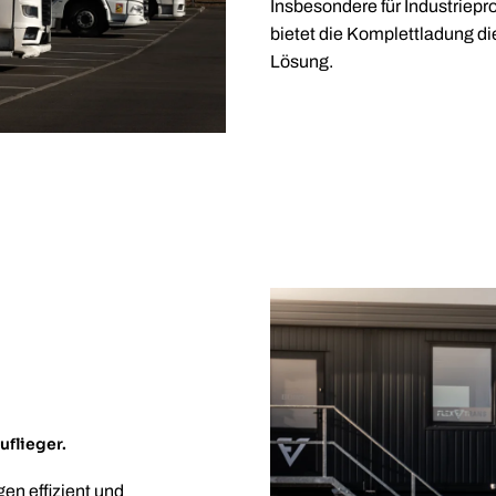
Insbesondere für Industriep
bietet die Komplettladung die
Lösung.
uflieger.
en effizient und